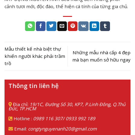
cảnh tươi mới, độc đáo, thể hiện cá tính của từng gia chủ.
Mẫu thiết kế nhà biệt thự
Những mẫu nhà cấp 4 đẹp
khiến người khác phải trầm
mà bạn muốn sở hữu ngay
trồ
Thông tin liên hệ
Địa chỉ:
19/1C, Đường Số 30, KP7, P.Linh Đông, Q.Thủ
Đức, TP.HCM
Hotline :
0989 116 307
/
0933 992 189
Email:
congtynguyenanh20@gmail.com