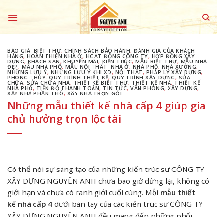
Skip
to
content
BÁO GIÁ
,
BIỆT THỰ
,
CHÍNH SÁCH BẢO HÀNH
,
ĐÁNH GIÁ CỦA KHÁCH
HÀNG
,
HOÀN THIỆN NHÀ Ở
,
HOẠT ĐỘNG CÔNG TY
,
HỢP ĐỒNG XÂY
DỰNG
,
KHÁCH SẠN
,
KHUYẾN MÃI
,
KIẾN TRÚC
,
MẪU BIỆT THỰ
,
MẪU NHÀ
ĐẸP
,
MẪU NHÀ PHỐ
,
MẪU NỘI THẤT
,
NHÀ Ở
,
NHÀ PHỐ
,
NHÀ XƯỞNG
,
NHỮNG LƯU Ý
,
NHỮNG LƯU Ý KHI XD
,
NỘI THẤT
,
PHÁP LÝ XÂY DỰNG
,
PHONG THỦY
,
QUY TRÌNH THIẾT KẾ
,
QUY TRÌNH XÂY DỰNG
,
SỬA
CHỮA
,
SỬA CHỮA NHÀ
,
THIẾT KẾ BIỆT THỰ
,
THIẾT KẾ NHÀ
,
THIẾT KẾ
NHÀ PHỐ
,
TIẾN ĐỘ THANH TOÁN
,
TIN TỨC
,
VĂN PHÒNG
,
XÂY DỰNG
,
XÂY NHÀ PHẦN THÔ
,
XÂY NHÀ TRỌN GÓI
Những mẫu thiết kế nhà cấp 4 giúp gia
chủ hưởng trọn lộc tài
Có thể nói sự sáng tạo của những kiến trúc sư CÔNG TY
XÂY DỰNG NGUYÊN ANH chưa bao giờ dừng lại, không có
giới hạn và chưa có ranh giới cuối cùng. Mỗi
mẫu thiết
kế
nhà cấp 4
dưới bàn tay của các kiến trúc sư CÔNG TY
XÂY DỰNG NGUYÊN ANH đều mang đến những phối