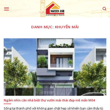
Skip
to
content
DANH MỤC:
KHUYẾN MÃI
Ngắm nhìn căn nhà biệt thự vườn mái thái đẹp mê mẩn M04
Sống tại thành phố với không gian chật hẹp sẽ khiến bạn cảm thấy tù