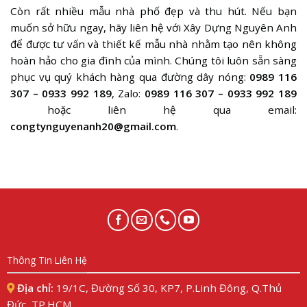
Còn rất nhiều mẫu nhà phố đẹp và thu hút. Nếu bạn
muốn sở hữu ngay, hãy liên hệ với Xây Dựng Nguyên Anh
để được tư vấn và thiết kế mẫu nhà nhằm tạo nên không
hoàn hảo cho gia đình của mình. Chúng tôi luôn sẵn sàng
phục vụ quý khách hàng qua đường dây nóng:
0989 116
307 – 0933 992 189
, Zalo:
0989 116 307 – 0933 992 189
hoặc liên hệ qua email:
congtynguyenanh20@gmail.com
.
Thông Tin Liên Hệ
Địa chỉ:
19/1C, Đường Số 30, KP7, P.Linh Đông, Q.Thủ
Đức, TP.HCM