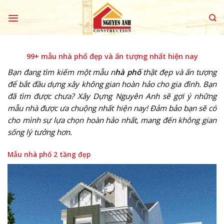
Skip
to
content
99+ mẫu nhà phố đẹp và ấn tượng nhất hiện nay
Bạn đang tìm kiếm một mẫu n
hà phố
thật đẹp và ấn tượng
để bắt đầu dựng xây không gian hoàn hảo cho gia đình. Bạn
đã tìm được chưa? Xây Dựng Nguyên Anh sẽ gợi ý những
mẫu nhà được ưa chuộng nhất hiện nay! Đảm bảo bạn sẽ có
cho mình sự lựa chọn hoàn hảo nhất, mang đến không gian
sống lý tưởng hơn.
Mẫu nhà phố 2 tầng đẹp