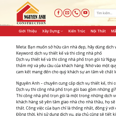
Skip
to
content
Giới Thiệu
Xây Dựng
Kiến Trúc
Nội Thất
Mẫ
Meta: Bạn muốn sở hữu căn nhà đẹp, hãy dùng dịch vụ 
Keyword: dịch vụ thiết kế và thi công nhà phố
Dịch vụ thiết kế và thi công nhà phố trọn gói t
thẩm mỹ và yêu cầu của khách hàng. Nhờ vào một quy 
cam kết mang đến cho quý khách sự an tâm về chất lượ
Nguyên Anh – chuyên cung cấp dịch vụ thiết kế, thi 
Dịch vụ thi công nhà phố trọn gói bao gồm những gì?
Thi công nhà phố trọn gói là một trong những dịch vụ
khách hàng sẽ yên tâm giao nhà cho nhà thầu, họ sẽ q
thất. Công việc của bạn chỉ là thống nhất, đồng ý vớ
Đồng thời, khi sử dụng dịch vụ, gia chủ cũng sẽ tiết k