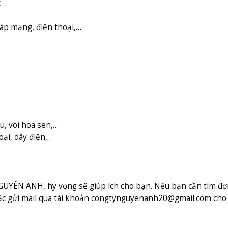
c
áp mạng, điện thoại,….
ầu, vòi hoa sen,…
oại, dây điện,…
NGUYÊN ANH, hy vọng sẽ giúp ích cho bạn. Nếu bạn cần tìm đơn
̣c gửi mail qua tài khoản congtynguyenanh20@gmail.com cho c