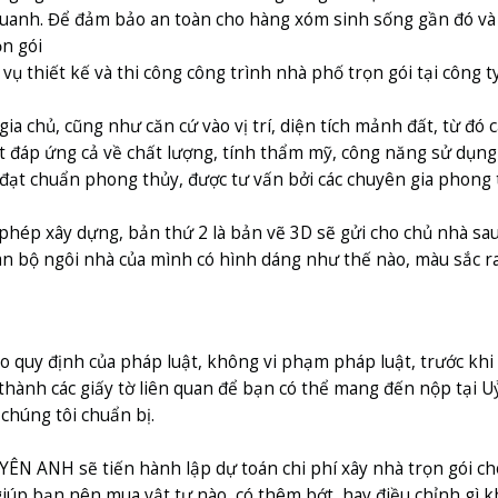
quanh. Để đảm bảo an toàn cho hàng xóm sinh sống gần đó và 
ọn gói
ụ thiết kế và thi công công trình nhà phố trọn gói tại công 
chủ, cũng như căn cứ vào vị trí, diện tích mảnh đất, từ đó cá
 đáp ứng cả về chất lượng, tính thẩm mỹ, công năng sử dụng đặc
đạt chuẩn phong thủy, được tư vấn bởi các chuyên gia phong 
 phép xây dựng, bản thứ 2 là bản vẽ 3D sẽ gửi cho chủ nhà sa
n bộ ngôi nhà của mình có hình dáng như thế nào, màu sắc ra
quy định của pháp luật, không vi phạm pháp luật, trước khi x
thành các giấy tờ liên quan để bạn có thể mang đến nộp tại 
chúng tôi chuẩn bị.
YÊN ANH sẽ tiến hành lập dự toán chi phí xây nhà trọn gói ch
iúp bạn nên mua vật tư nào, có thêm bớt, hay điều chỉnh gì kh