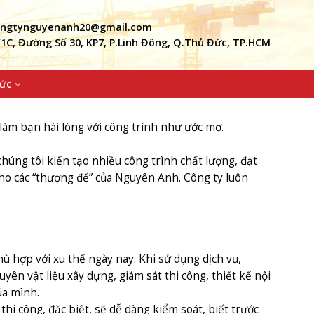
ngtynguyenanh20@gmail.com
/1C, Đường Số 30, KP7, P.Linh Đông, Q.Thủ Đức, TP.HCM
Tức
 làm bạn hài lòng với công trình như ước mơ.
 chúng tôi kiến tạo nhiều công trình chất lượng, đạt
cho các “thượng để” của Nguyên Anh. Công ty luôn
ù hợp với xu thế ngày nay. Khi sử dụng dịch vụ,
ên vật liệu xây dựng, giám sát thi công, thiết kế nội
ủa mình.
thi công, đặc biệt, sẽ dễ dàng kiểm soát, biết trước