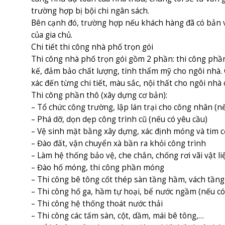
trường hợp bị bội chi ngân sách.
Bên cạnh đó, trường hợp nếu khách hàng đã có bản vẽ 
của gia chủ.
Chi tiết thi công nhà phố trọn gói
Thi công nhà phố trọn gói gồm 2 phần: thi công phần
kế, đảm bảo chất lượng, tính thẩm mỹ cho ngôi nhà. 
xác đến từng chi tiết, màu sắc, nội thất cho ngôi nhà
Thi công phần thô (xây dựng cơ bản):
– Tổ chức công trường, lập lán trại cho công nhân (
– Phá dỡ, dọn dẹp công trình cũ (nếu có yêu cầu)
– Vệ sinh mặt bằng xây dựng, xác định móng và tim c
– Đào đất, vận chuyển xà bần ra khỏi công trình
– Làm hệ thống bảo vệ, che chắn, chống rơi vãi vật li
– Đào hố móng, thi công phần móng
– Thi công bê tông cốt thép sàn tầng hầm, vách tầng
– Thi công hố ga, hầm tự hoại, bể nước ngầm (nếu có
– Thi công hệ thống thoát nước thải
– Thi công các tấm sàn, cột, dầm, mái bê tông,…