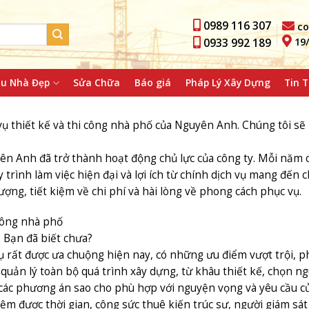
0989 116 307
co
0933 992 189
19
u Nhà Đẹp
Sửa Chữa
Báo giá
Pháp Lý Xây Dựng
Tin 
thiết kế và thi công nhà phố của Nguyên Anh. Chúng tôi sẽ
ừ Nguyên Anh đã trở thành hoạt động chủ lực của công ty. Mỗi năm
trình làm việc hiện đại và lợi ích từ chính dịch vụ mang đến 
ng, tiết kiệm về chi phí và hài lòng về phong cách phục vụ.
công nhà phố
 Bạn đã biết chưa?
 rất được ưa chuộng hiện nay, có những ưu điểm vượt trội, ph
uản lý toàn bộ quá trình xây dựng, từ khâu thiết kế, chọn nguy
i các phương án sao cho phù hợp với nguyện vọng và yêu cầu c
iệm được thời gian, công sức thuê kiến trúc sư, người giám sát 