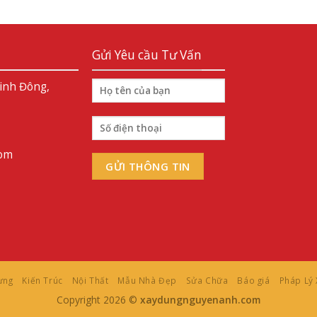
Gửi Yêu cầu Tư Vấn
Linh Đông,
com
ựng
Kiến Trúc
Nội Thất
Mẫu Nhà Đẹp
Sửa Chữa
Báo giá
Pháp Lý
Copyright 2026 ©
xaydungnguyenanh.com