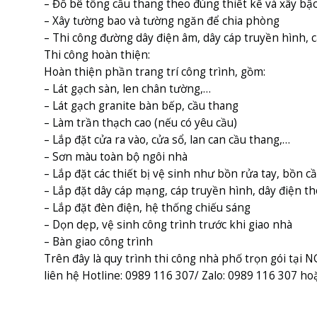
– Đổ bê tông cầu thang theo đúng thiết kế và xây bậ
– Xây tường bao và tường ngăn để chia phòng
– Thi công đường dây điện âm, dây cáp truyền hình, c
Thi công hoàn thiện:
Hoàn thiện phần trang trí công trình, gồm:
– Lát gạch sàn, len chân tường,…
– Lát gạch granite bàn bếp, cầu thang
– Làm trần thạch cao (nếu có yêu cầu)
– Lắp đặt cửa ra vào, cửa sổ, lan can cầu thang,…
– Sơn màu toàn bộ ngôi nhà
– Lắp đặt các thiết bị vệ sinh như bồn rửa tay, bồn c
– Lắp đặt dây cáp mạng, cáp truyền hình, dây điện th
– Lắp đặt đèn điện, hệ thống chiếu sáng
– Dọn dẹp, vệ sinh công trình trước khi giao nhà
– Bàn giao công trình
Trên đây là quy trình thi công nhà phố trọn gói tại 
liên hệ Hotline: 0989 116 307/ Zalo: 0989 116 307 hoă