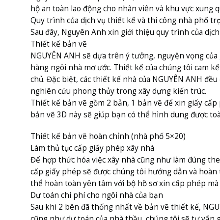
hộ an toàn lao động cho nhân viên và khu vực xung 
Quy trình của dịch vụ thiết kế và thi công nhà phố tr
Sau đây, Nguyên Anh xin giới thiệu quy trình của dịch v
Thiết kế bản vẽ
NGUYÊN ANH sẽ dựa trên ý tưởng, nguyện vọng của gia 
hàng ngôi nhà mơ ước. Thiết kế của chúng tôi cam kết
chủ. Đặc biệt, các thiết kế nhà của NGUYÊN ANH đều 
nghiên cứu phong thủy trong xây dựng kiến trúc.
Thiết kế bản vẽ gồm 2 bản, 1 bản vẽ để xin giấy cấp
bản vẽ 3D này sẽ giúp bạn có thể hình dung được toà
Thiết kế bản vẽ hoàn chỉnh (nhà phố 5×20)
Làm thủ tục cấp giấy phép xây nhà
Để hợp thức hóa việc xây nhà cũng như làm đúng theo 
cấp giấy phép sẽ được chúng tôi hướng dẫn và hoàn 
thể hoàn toàn yên tâm với bộ hồ sơ xin cấp phép mà 
Dự toán chi phí cho ngôi nhà của bạn
Sau khi 2 bên đã thống nhất về bản vẽ thiết kế, NGU
cũng như dự toán của nhà thầu, chúng tôi sẽ tư vấn g